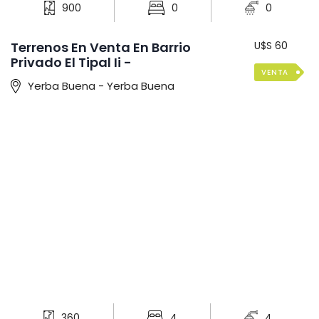
900
0
0
Terrenos En Venta En Barrio
U$S 60
Privado El Tipal Ii -
VENTA
Yerba Buena - Yerba Buena
360
4
4