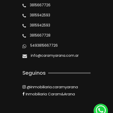
3815667726
3815942593
3815942593
3815667728
5493815667726
info@caramyarana.com.ar
Seguinos
@inmobiliaria.caramyarana
Inmobiliaria Caram&Arana